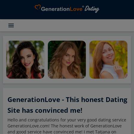
menu
Щасливі історії
Знайомства Пошук
Знайомства Поради
Про GenerationLove
Стати клієнтом
Вхід
GenerationLove - This honest Dating
Site has convinced me!
Hello and congratulations for your very good dating service
GenerationLove.com! The honest work of GenerationLove
and good service have convinced me! I met Tatjana on