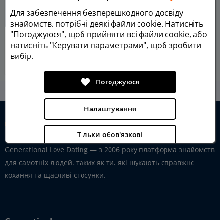
Liliya, 43
Для забезпечення безперешкодного досвіду
знайомств, потрібні деякі файли cookie. Натисніть
"Погоджуюся", щоб прийняти всі файли cookie, або
натисніть "Керувати параметрами", щоб зробити
Розширений пошук
вибір.
favorite
Погоджуюся
home
GenerationLove Testimonials
Story
chevron_right
chevron_right
Налаштування
Тільки обов'язкові
Generational Love Dating — з 2006 року платформа знайомств
Захист даних
для самотніх людей, таких як ти, які шукають справжнє
Вихідні дані
кохання та щасливі стосунки.